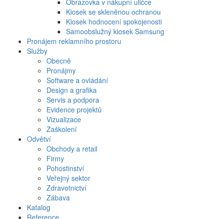
Obrazovka v nákupní uličce
Kiosek se skleněnou ochranou
Kiosek hodnocení spokojenosti
Samoobslužný kiosek Samsung
Pronájem reklamního prostoru
Služby
Obecně
Pronájmy
Software a ovládání
Design a grafika
Servis a podpora
Evidence projektů
Vizualizace
Zaškolení
Odvětví
Obchody a retail
Firmy
Pohostinství
Veřejný sektor
Zdravotnictví
Zábava
Katalog
Reference