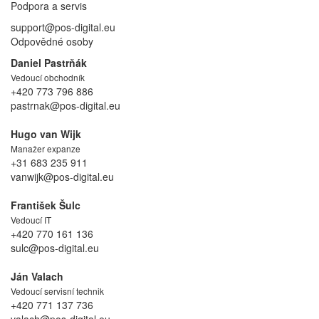
Podpora a servis
support@pos-digital.eu
Odpovědné osoby
Daniel Pastrňák
Vedoucí obchodník
+420 773 796 886
pastrnak@pos-digital.eu
Hugo van Wijk
Manažer expanze
+31 683 235 911
vanwijk@pos-digital.eu
František Šulc
Vedoucí IT
+420 770 161 136
sulc@pos-digital.eu
Ján Valach
Vedoucí servisní technik
+420 771 137 736