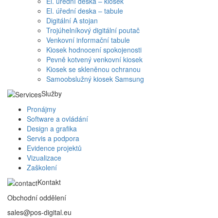
El. úřední deska – kiosek
El. úřední deska – tabule
Digitální A stojan
Trojúhelníkový digitální poutač
Venkovní informační tabule
Kiosek hodnocení spokojenosti
Pevně kotvený venkovní kiosek
Kiosek se skleněnou ochranou
Samoobslužný kiosek Samsung
Služby
Pronájmy
Software a ovládání
Design a grafika
Servis a podpora
Evidence projektů
Vizualizace
Zaškolení
Kontakt
Obchodní oddělení
sales@pos-digital.eu