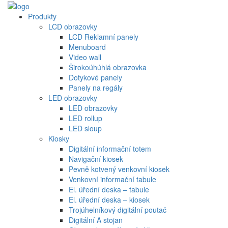
Produkty
LCD obrazovky
LCD Reklamní panely
Menuboard
Video wall
Širokoúhúhlá obrazovka
Dotykové panely
Panely na regály
LED obrazovky
LED obrazovky
LED rollup
LED sloup
Kiosky
Digitální informační totem
Navigační kiosek
Pevně kotvený venkovní kiosek
Venkovní informační tabule
El. úřední deska – tabule
El. úřední deska – kiosek
Trojúhelníkový digitální poutač
Digitální A stojan