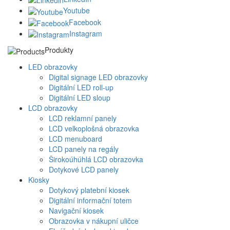
Youtube
Facebook
Instagram
Produkty
LED obrazovky
Digital signage LED obrazovky
Digitální LED roll-up
Digitální LED sloup
LCD obrazovky
LCD reklamní panely
LCD velkoplošná obrazovka
LCD menuboard
LCD panely na regály
Širokoúhúhlá LCD obrazovka
Dotykové LCD panely
Kiosky
Dotykový platební kiosek
Digitální informační totem
Navigační kiosek
Obrazovka v nákupní uličce